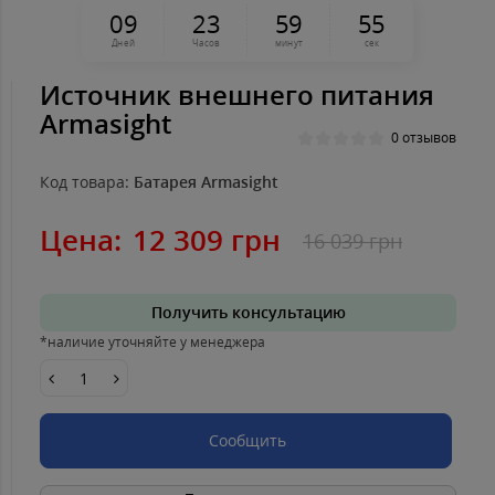
0
9
2
3
5
9
5
5
Дней
Часов
минут
сек
Источник внешнего питания
Armasight
0 отзывов
Код товара:
Батарея Armasight
Цена:
12 309 грн
16 039 грн
Получить консультацию
*наличие уточняйте у менеджера
Сообщить