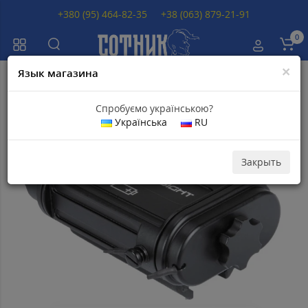
+380 (95) 464-82-35
+38 (063) 879-21-91
0
×
Язык магазина
Главная
Аксессуары
Источники питания
Источник внешнего пита
Спробуємо українською?
Українська
RU
Топ продаж
Скидка 3
Популярный
730
грн
Закрыть