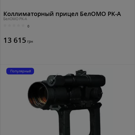
Коллиматорный прицел БелОМО PK-A
БелОМО PK-A
0
13 615
грн
Популярный