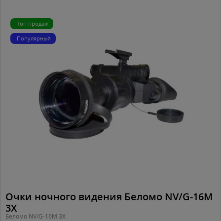
Топ продаж
Популярный
Очки ночного видения Беломо NV/G-16M
3X
Беломо NV/G-16M 3X