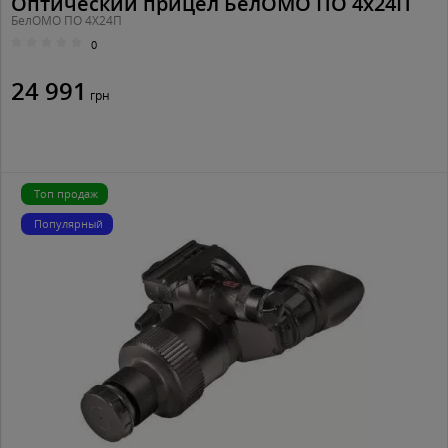
Оптический прицел БелОМО ПО 4х24П
БелОМО ПО 4Х24П
0
24 991
грн
Топ продаж
Популярный