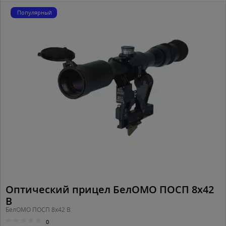
Популярный
Оптический прицел БелОМО ПОСП 8х42
В
БелОМО ПОСП 8х42 В
0