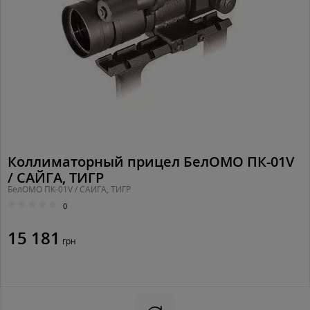
Коллиматорный прицел БелОМО ПК-01V
/ САЙГА, ТИГР
БелОМО ПК-01V / САЙГА, ТИГР
0
15 181
грн