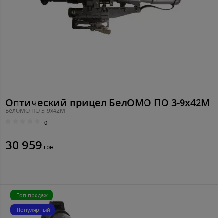
Оптический прицел БелОМО ПО 3-9х42М
БелОМО ПО 3-9х42М
0
30 959
грн
Топ продаж
Популярный