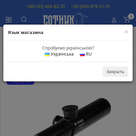
+380 (95) 464-82-35
+38 (063) 879-21-91
0
×
Язык магазина
Главная
Производитель
БелОМО
Спробуємо українською?
Приборы БелОМО
Українська
RU
Закрыть
Популярный