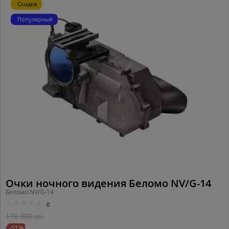
Скидка
Популярный
Очки ночного видения Беломо NV/G-14
Беломо NV/G-14
0
170 000
грн
-57 %