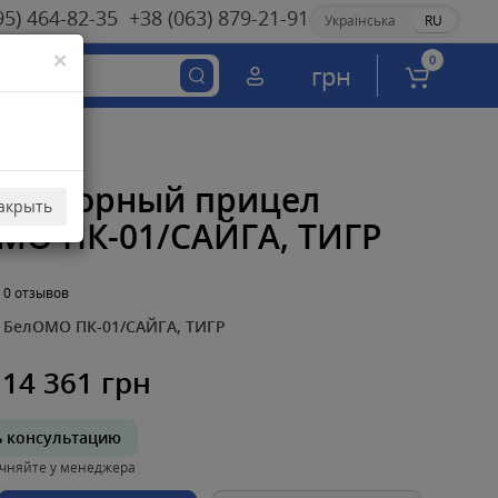
95) 464-82-35
+38 (063) 879-21-91
Українська
RU
×
0
грн
иматорный прицел
акрыть
МО ПК-01/САЙГА, ТИГР
0 отзывов
БелОМО ПК-01/САЙГА, ТИГР
14 361 грн
ь консультацию
чняйте у менеджера