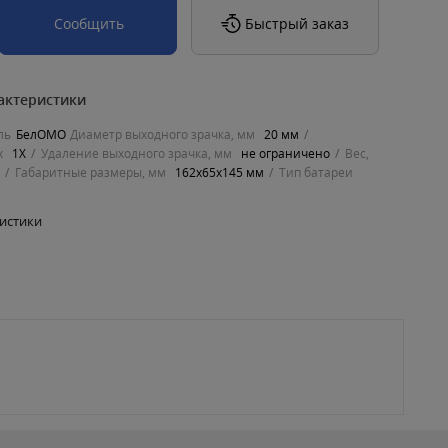
Сообщить
Быстрый заказ
актеристики
ль
БелОМО
Диаметр выходного зрачка, мм
20 мм
х
1X
Удаление выходного зрачка, мм
не ограничено
Вес,
м
Габаритные размеры, мм
162х65х145 мм
Тип батареи
ристики