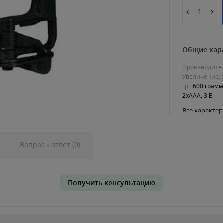
Общие хар
Производите
Увеличение, 
гр
600 грам
2хААА, 3 В
Все характе
Вопрос - ответ (0)
Получить консультацию