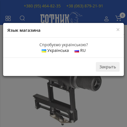
+380 (95) 464-82-35
+38 (063) 879-21-91
0
×
Язык магазина
Главная
Коллиматорные прицелы
Коллиматорные прицелы БелОМ
Спробуємо українською?
Українська
RU
Популярный
Закрыть