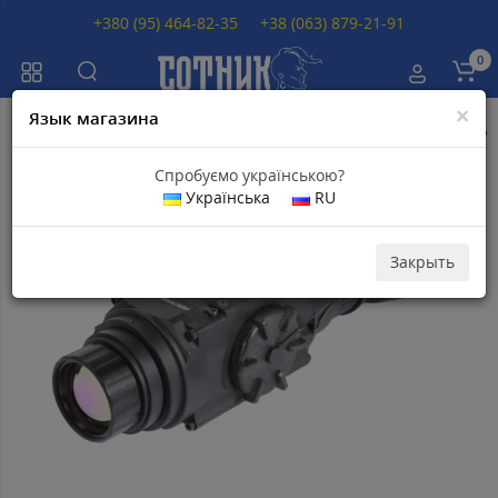
+380 (95) 464-82-35
+38 (063) 879-21-91
0
×
Язык магазина
Главная
Тепловизоры
Тепловизоры ARMASIGHT
Тепловизор ARMAS
Спробуємо українською?
Українська
RU
Популярный
Закрыть