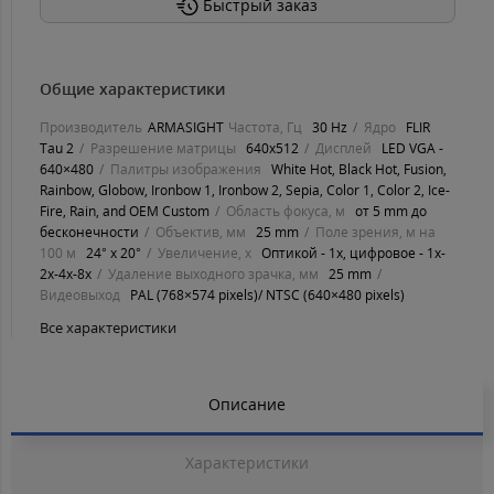
Быстрый заказ
Общие характеристики
Производитель
ARMASIGHT
Частота, Гц
30 Hz
Ядро
FLIR
Tau 2
Разрешение матрицы
640х512
Дисплей
LED VGA -
640×480
Палитры изображения
White Hot, Black Hot, Fusion,
Rainbow, Globow, Ironbow 1, Ironbow 2, Sepia, Color 1, Color 2, Ice-
Fire, Rain, and OEM Custom
Область фокуса, м
от 5 mm до
бесконечности
Объектив, мм
25 mm
Поле зрения, м на
100 м
24° x 20°
Увеличение, х
Оптикой - 1х, цифровое - 1x-
2x-4x-8х
Удаление выходного зрачка, мм
25 mm
Видеовыход
PAL (768×574 pixels)/ NTSC (640×480 pixels)
Все характеристики
Описание
Характеристики